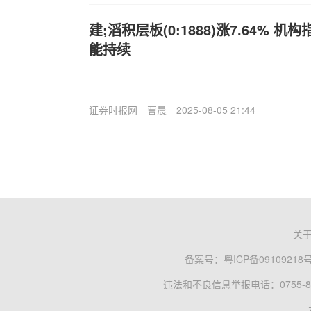
建;滔积层板(0:1888)涨7.64% 机
能持续
证券时报网
曹晨
2025-08-05 21:44
关
备案号：
粤ICP备09109218
违法和不良信息举报电话：0755-83