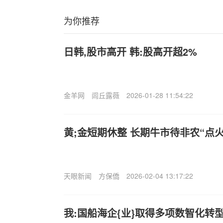
为你推荐
日韩,股市高开 韩:股高开超2%
金羊网
闾丘露薇
2026-01-28 11:54:22
黄;金短期休整 长期牛市待非农“点火
天眼新闻
方保僑
2026-02-04 13:17:22
我:国船海企{业}取得多项数智化转