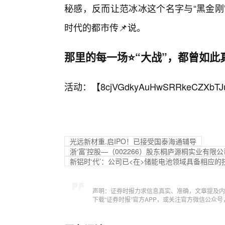
秘感，反而让范冰冰这个名字与“黑金刚
时代的都市传📌说。
那里的每一场⭐“大战”，都曾如此
活动：【
8cjVGdkyAuHwSRRkeCZXbTJ
光远新材重.启IPO！已接受国泰海通辅导
浙‘富’控股—（002266）股东桐庐源桐实业有限公司
新铝时‘代’：公司已<在>储能电池领域具备相应
声明：证券时报力求信息真实、准确，文章提及内
下载“证券时报”官方APP，或关注官方微信公众