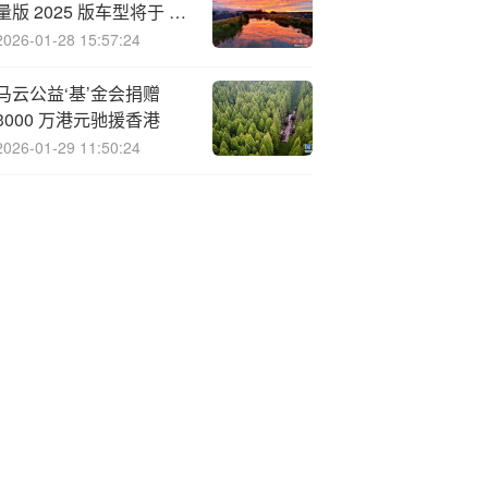
量版 2025 版车型将于 8
月 29 日成都车展开启线
2026-01-28 15:57:24
下首秀，上市价 81.49 万
元
马云公益‘基’金会捐赠
3000 万港元驰援香港
2026-01-29 11:50:24