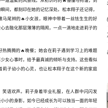
一道温柔的风景线。从初识时的🔥懵懂与拘谨，到
的瞬间，都刻印在她的记忆深处。松本翔子还记得，
嫩马尾辫的🔥小女孩，眼神中带着一丝怯生生的好
爱心去融化那层薄薄的隔阂，一点一滴地走进莉子的
好热腾腾的🔥晚餐；她会在莉子遇到学习上的难题
享少女心事时，给予最真诚的倾听与支持。这些看似
着莉子幼小的心灵，也让松本翔子在这个新的家庭
动，笑语欢声。莉子身着毕业礼服，在人群中闪闪发
经小小的身影，如今已经成长为可以独当一面的年轻