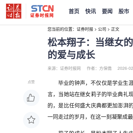
首页
快讯
要闻
股市
您当前的位置：
证券时报
>
公司
>
正文
松本翔子：当继女的
的爱与成长
来源：证券时报网
作者：方保僑
2026-02
毕业的钟声，不仅仅是学业生
点赞
言，当她站在继女莉子的毕业典礼
的，是比任何盛大庆典都更加澎湃
一同走过的岁月，在这一刻凝聚成最