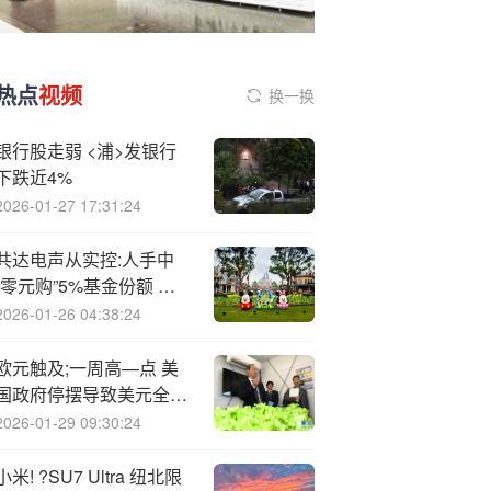
热点
视频
换一换
银行股走弱 <浦>发银行
下跌近4%
2026-01-27 17:31:24
共达电声从实控:人手中
“零元购”5%基金份额 加
仓韦豪半导体基金至25%
2026-01-26 04:38:24
欧元触及;一周高—点 美
国政府停摆导致美元全线
下跌
2026-01-29 09:30:24
小米! ?SU7 Ultra 纽北限