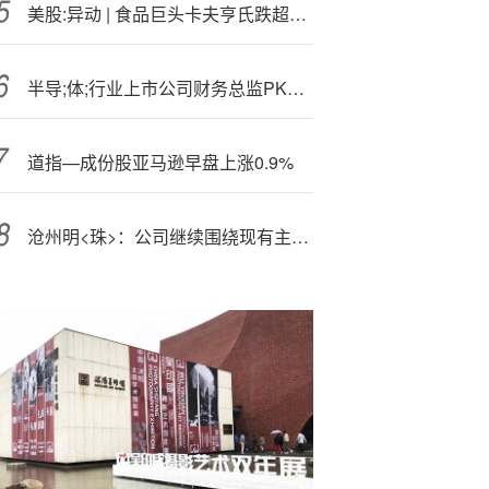
美股:异动 | 食品巨头卡夫亨氏跌超5%，巴菲特称伯克希尔对其分拆表示失望
半导;体;行业上市公司财务总监PK：华峰测控CFO黄颖年龄最小，仅为33岁，2023年末开始任职
道指—成份股亚马逊早盘上涨0.9%
沧州明<珠>：公司继续围绕现有主业积极布局并寻求利润增长点