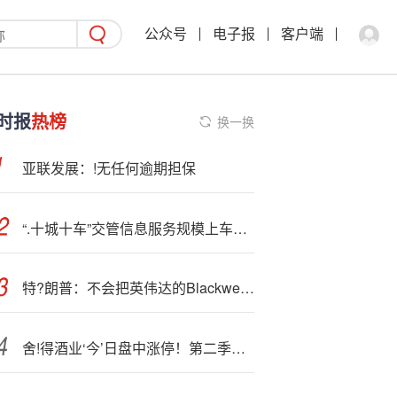
公众号
电子报
客户端
时报
热榜
换一换
亚联发展：!无任何逾期担保
“.十城十车”交管信息服务规模上车应用合作发布，上汽、东风、长安、奥迪、吉利、零跑等在列
特?朗普：不会把英伟达的Blackwell芯片给“其他人”
舍!得酒业‘今’日盘中涨停！第二季度市场现筑底迹象