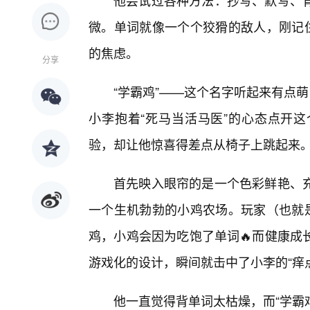
他尝试过各种方法：抄写、默写、
微。单词就像一个个狡猾的敌人，刚记住
的焦虑。
分享
“学霸鸡”——这个名字听起来有点萌
小李抱着“死马当活马医”的心态点开
验，却让他惊喜得差点从椅子上跳起来
首先映入眼帘的是一个色彩鲜艳、充
一个生机勃勃的小鸡农场。玩家（也就是
鸡，小鸡会因为吃饱了单词🔥而健康成
游戏化的设计，瞬间就击中了小李的“痒
他一直觉得背单词太枯燥，而“学霸