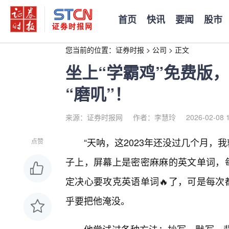
首页
快讯
要闻
股市
您当前的位置：
证券时报
>
公司
>
正文
坐上“学霸鸡”免费版，
“磨叽”！
来源：证券时报网
作者：李慧玲
2026-02-08 
“天呐，这2023年还没过几个月，我
点赞
子上，屏幕上是密密麻麻的英文单词，
定决心要攻克英语单词🔥了，可是每次
乎要把他淹没。