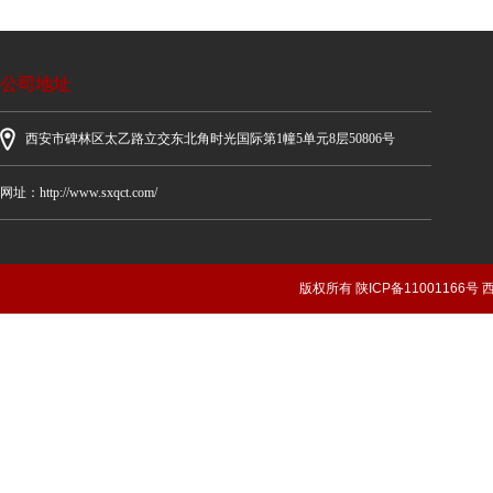
公司地址
西安市碑林区太乙路立交东北角时光国际第1幢5单元8层50806号
网址：http://www.sxqct.com/
版权所有 陕ICP备1100116