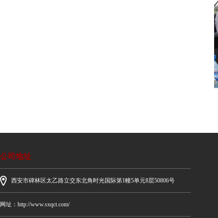
公司地址
西安市碑林区太乙路立交东北角时光国际第1幢5单元8层50806号
网址：http://www.sxqct.com/