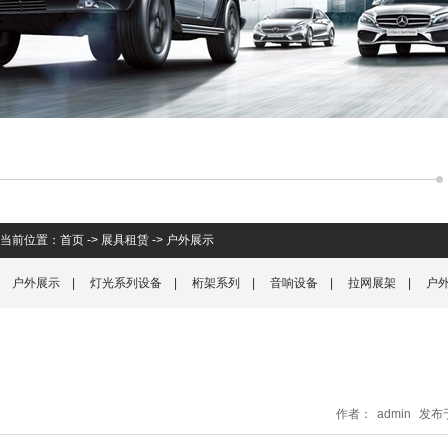
当前位置：
首页
->
展具租赁
->
户外展示
户外展示
|
灯光系列设备
|
桁架系列
|
音响设备
|
拉网展架
|
户
作者：
admin
发布