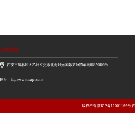
公司地址
西安市碑林区太乙路立交东北角时光国际第1幢5单元8层50806号
网址：http://www.sxqct.com/
版权所有 陕ICP备1100116