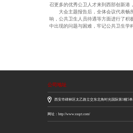
召更多的优秀公卫人才来到西部创新港
大会主题报告后，全体会议代表畅
响，公共卫生人员待遇等方面进行了积
中出现的问题与困难，牢记公共卫生学
公司地址
西安市碑林区太乙路立交东北角时光国际第1幢5单元8
网址：http://www.sxqct.com/