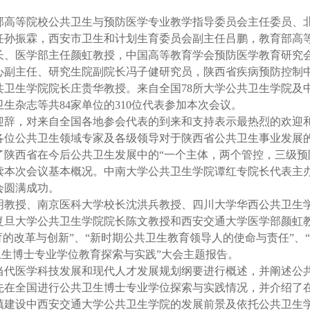
部高等院校公共卫生与预防医学专业教学指导委员会主任委员、
任孙振霖，西安市卫生和计划生育委员会副主任吕鹏，教育部高
长、医学部主任颜虹教授，中国高等教育学会预防医学教育研究
心副主任、研究生院副院长冯子健研究员，陕西省疾病预防控制
共卫生学院院长庄贵华教授。来自全国
78
所大学公共卫生学院及
卫生杂志等共
84
家单位的
310
位代表参加本次会议。
迎辞，对来自全国各地参会代表的到来和支持表示最热烈的欢迎
各位公共卫生领域专家及各级领导对于陕西省公共卫生事业发展
了陕西省在今后公共卫生发展中的“一个主体，两个管控，三级预
读本次会议基本概况。中南大学公共卫生学院谭红专院长代表主
会圆满成功。
明教授、南京医科大学校长沈洪兵教授、四川大学华西公共卫生
复旦大学公共卫生学院院长陈文教授和西安交通大学医学部颜虹教
育的改革与创新”、“新时期公共卫生教育领导人的使命与责任”、
共卫生博士专业学位教育探索与实践”大会主题报告。
当代医学科技发展和现代人才发展规划纲要进行概述，并阐述公
在全国进行公共卫生博士专业学位探索与实践情况，并介绍了在“
镇建设中西安交通大学公共卫生学院的发展前景及依托公共卫生学