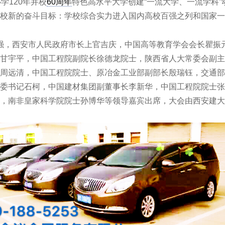
学120年并校
60周年
特色高水平大学创建“一流大学、一流学科
校新的奋斗目标：学校综合实力进入国内高校百强之列和国家一
强，西安市人民政府市长上官吉庆，中国高等教育学会会长瞿振
甘宇平，中国工程院副院长徐德龙院士，陕西省人大常委会副主
周远清，中国工程院院士、原冶金工业部副部长殷瑞钰，交通部
委书记石柯，中国建材集团副董事长李新华，中国工程院院士张
，南非皇家科学院院士孙博华等领导嘉宾出席，大会由西安建大