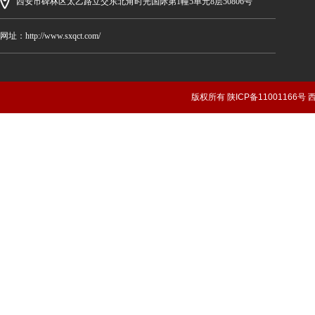
西安市碑林区太乙路立交东北角时光国际第1幢5单元8层50806号
网址：http://www.sxqct.com/
版权所有 陕ICP备1100116