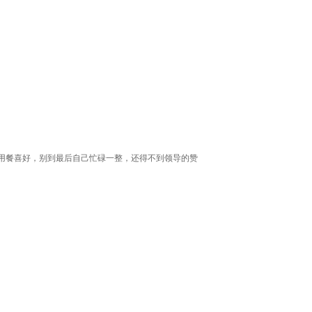
用餐喜好，别到最后自己忙碌一整，还得不到领导的赞
。