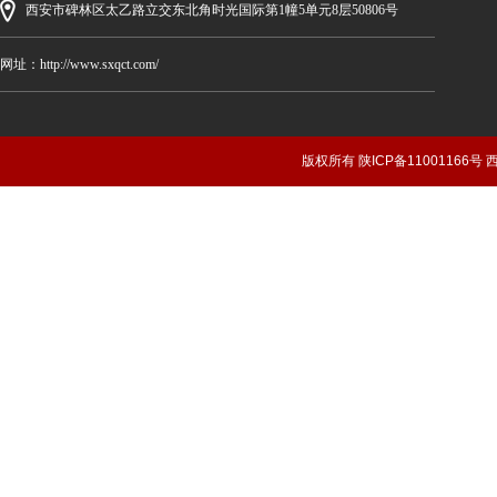
西安市碑林区太乙路立交东北角时光国际第1幢5单元8层50806号
网址：http://www.sxqct.com/
版权所有 陕ICP备1100116