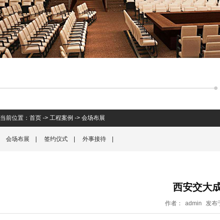
当前位置：
首页
->
工程案例
->
会场布展
会场布展
|
签约仪式
|
外事接待
|
西安交大
作者：
admin
发布