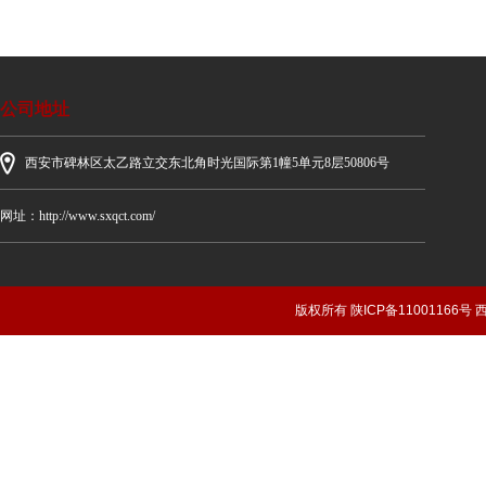
公司地址
西安市碑林区太乙路立交东北角时光国际第1幢5单元8层50806号
网址：http://www.sxqct.com/
版权所有 陕ICP备1100116