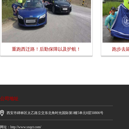
重跑西迁路！后勤保障以及护航！
跑步去
公司地址
西安市碑林区太乙路立交东北角时光国际第1幢5单元8层50806号
网址：http://www.sxqct.com/