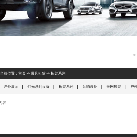
当前位置：
首页
->
展具租赁
->
桁架系列
户外展示
|
灯光系列设备
|
桁架系列
|
音响设备
|
拉网展架
|
户
内容