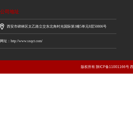
公司地址
西安市碑林区太乙路立交东北角时光国际第1幢5单元8层50806号
网址：http://www.sxqct.com/
版权所有 陕ICP备1100116