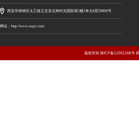
西安市碑林区太乙路立交东北角时光国际第1幢5单元8层50806号
网址：http://www.sxqct.com/
版权所有 陕ICP备1100116