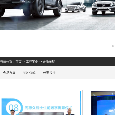
当前位置：
首页
->
工程案例
->
会场布展
会场布展
|
签约仪式
|
外事接待
|