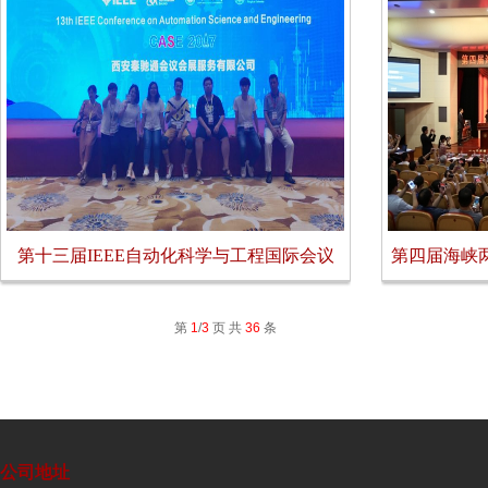
第十三届IEEE自动化科学与工程国际会议
第四届海峡
(cas...
第
1
/
3
页 共
36
条
公司地址